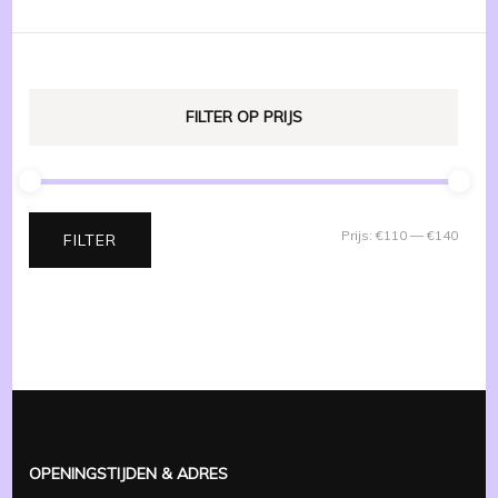
FILTER OP PRIJS
Min.
Max.
Prijs:
€110
—
€140
FILTER
prijs
prijs
OPENINGSTIJDEN & ADRES