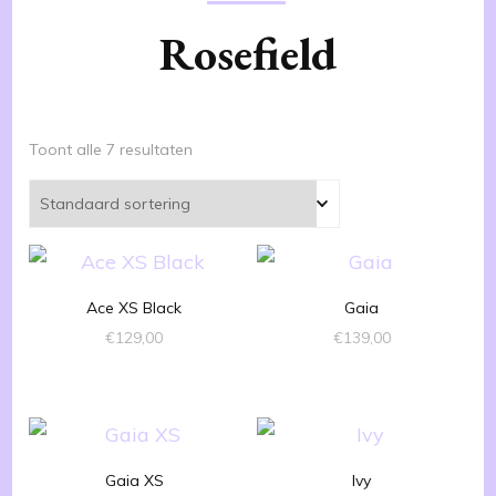
Rosefield
Toont alle 7 resultaten
Ace XS Black
Gaia
€
129,00
€
139,00
Gaia XS
Ivy