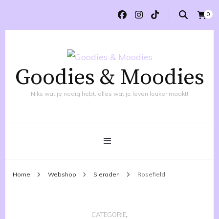
0
Goodies & Moodies
Niks wat je nodig hebt, alles wat je leven leuker maakt!
Home
Webshop
Sieraden
Rosefield
,
CATEGORIE