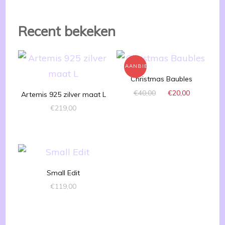
Recent bekeken
AANBIEDING!
Christmas Baubles
Oorspronkelijke
Huidige
€
40,00
€
20,00
Artemis 925 zilver maat L
prijs
prijs
€
219,00
was:
is:
€40,00.
€20,00.
Small Edit
€
119,00