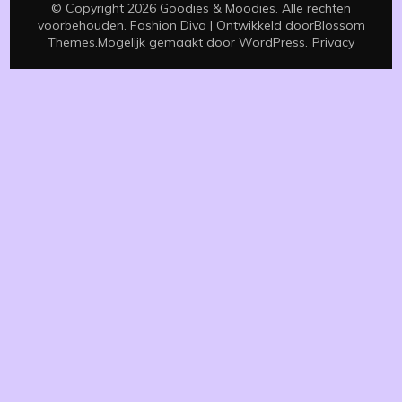
© Copyright 2026
Goodies & Moodies
. Alle rechten
voorbehouden.
Fashion Diva | Ontwikkeld door
Blossom
Themes
.Mogelijk gemaakt door
WordPress
.
Privacy