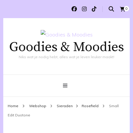
0
Goodies & Moodies
Niks wat je nodig hebt, alles wat je leven leuker maakt!
Home
Webshop
Sieraden
Rosefield
Small
Edit Duotone