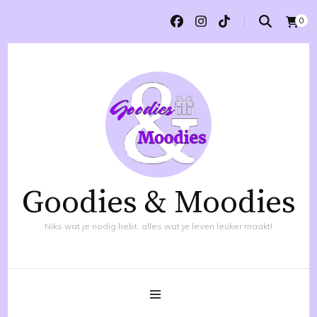
0
Goodies & Moodies
Niks wat je nodig hebt, alles wat je leven leuker maakt!