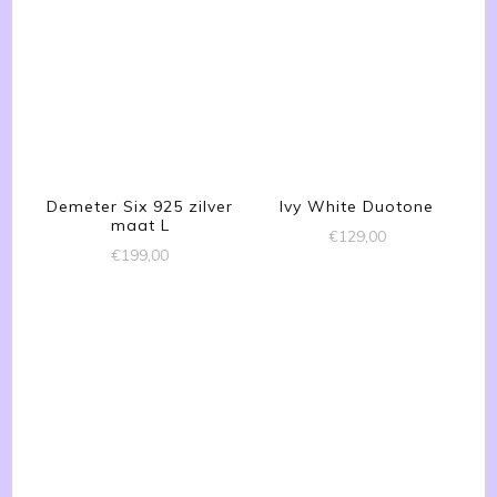
Demeter Six 925 zilver
Ivy White Duotone
maat L
€
129,00
€
199,00