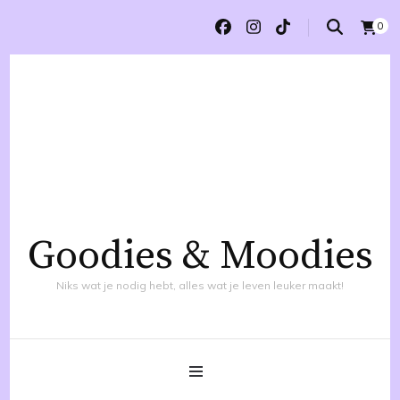
0
Goodies & Moodies
Niks wat je nodig hebt, alles wat je leven leuker maakt!