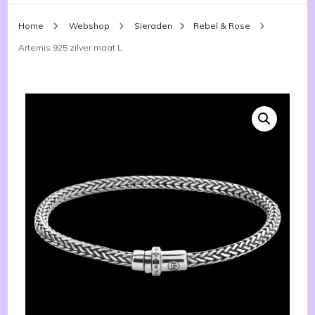
Home
Webshop
Sieraden
Rebel & Rose
Artemis 925 zilver maat L