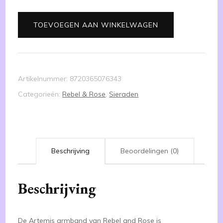
Artemis
TOEVOEGEN AAN WINKELWAGEN
925
zilver
maat
L
Artikelnummer:
8720365076343
aantal
Categorieën:
Rebel & Rose
,
Sieraden
Beschrijving
Beoordelingen (0)
Beschrijving
De Artemis armband van Rebel and Rose is